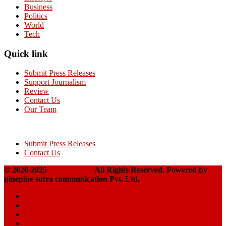
Business
Politics
World
Tech
Quick link
Submit Press Releases
Support Journalism
Review
Contact Us
Our Team
Submit Press Releases
Contact Us
© 2020-2025
Takshakpost
All Rights Reserved. Powered by
pinepine sutra communication Pvt. Ltd.