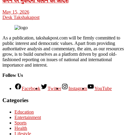
करने पर मुकदमा चलाने का आदेश
May 15, 2026
Desk Takshakapost
As a publication, takshakpost.com will be firmly committed to
public interest and democratic values. Apart from providing
authoritative analysis and commentary, the aim, as our resources
grow, is to build ourselves as a platform driven by good old-
fashioned reporting on issues of national and international
importance and interest.
Follow Us
Facebook
Twitter
Instagram
YouTube
Categories
Education
Entertainment
Sports
Health
Lifestyle