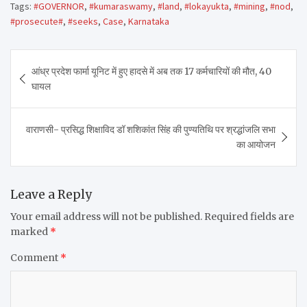
Tags:
#GOVERNOR
,
#kumaraswamy
,
#land
,
#lokayukta
,
#mining
,
#nod
,
#prosecute#
,
#seeks
,
Case
,
Karnataka
Post
आंध्र प्रदेश फार्मा यूनिट में हुए हादसे में अब तक 17 कर्मचारियों की मौत, 40
navigation
घायल
वाराणसी- प्रसिद्ध शिक्षाविद डॉ शशिकांत सिंह की पुण्यतिथि पर श्रद्धांजलि सभा
का आयोजन
Leave a Reply
Your email address will not be published.
Required fields are
marked
*
Comment
*