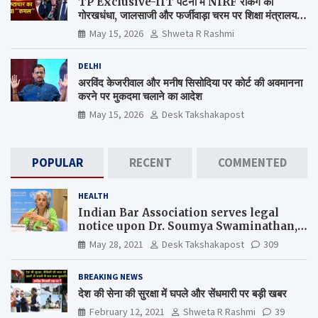
TP Exclusive-IIT पटना में NIRF रैंकिंग का
गोरखधंधा, जालसाजी और फर्जीवाड़ा चरम पर शिक्षा मंत्रालय
कब जागेगा ?
May 15, 2026
Shweta R Rashmi
DELHI
अरविंद केजरीवाल और मनीष सिसोदिया पर कोर्ट की अवमानना
करने पर मुकदमा चलाने का आदेश
May 15, 2026
Desk Takshakapost
POPULAR
RECENT
COMMENTED
HEALTH
Indian Bar Association serves legal
notice upon Dr. Soumya Swaminathan,
the Chief Scientist, WHO
May 28, 2021
Desk Takshakapost
309
BREAKING NEWS
देश की सेना की सुरक्षा में घपले और सेंधमारी पर बड़ी खबर
February 12, 2021
Shweta R Rashmi
39