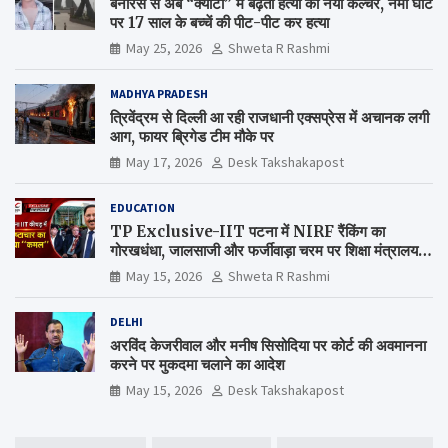
बनारस से अब “क्योटो” में बढ़ता हत्या का नया कल्चर, नमो घाट
पर 17 साल के बच्चें की पीट-पीट कर हत्या
May 25, 2026
Shweta R Rashmi
MADHYA PRADESH
त्रिवेंद्रम से दिल्ली आ रही राजधानी एक्सप्रेस में अचानक लगी
आग, फायर ब्रिगेड टीम मौके पर
May 17, 2026
Desk Takshakapost
EDUCATION
TP Exclusive-IIT पटना में NIRF रैंकिंग का
गोरखधंधा, जालसाजी और फर्जीवाड़ा चरम पर शिक्षा मंत्रालय
कब जागेगा ?
May 15, 2026
Shweta R Rashmi
DELHI
अरविंद केजरीवाल और मनीष सिसोदिया पर कोर्ट की अवमानना
करने पर मुकदमा चलाने का आदेश
May 15, 2026
Desk Takshakapost