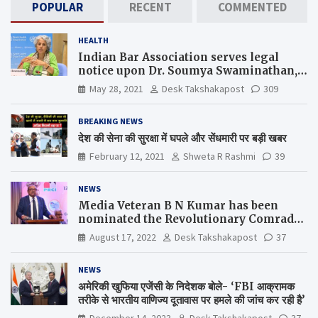
POPULAR
RECENT
COMMENTED
HEALTH
Indian Bar Association serves legal
notice upon Dr. Soumya Swaminathan,
the Chief Scientist, WHO
May 28, 2021
Desk Takshakapost
309
BREAKING NEWS
देश की सेना की सुरक्षा में घपले और सेंधमारी पर बड़ी खबर
February 12, 2021
Shweta R Rashmi
39
NEWS
Media Veteran B N Kumar has been
nominated the Revolutionary Comrade
Shiv Varma Media Award 2022-23
August 17, 2022
Desk Takshakapost
37
NEWS
अमेरिकी खुफिया एजेंसी के निदेशक बोले- ‘FBI आक्रामक
तरीके से भारतीय वाणिज्य दूतावास पर हमले की जांच कर रही है’
December 14, 2023
Desk Takshakapost
37