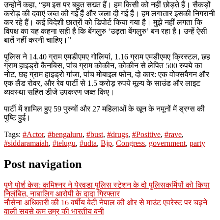
उन्होनें कहा, “हम इस पर बहुत सख्त हैं। हम किसी को नहीं छोड़ते हैं। सैकड़ों
करोड़ की दवाएं जब्त की गई हैं और जला दी गई हैं। हम लगातार इसकी निगरानी
कर रहे हैं। कई विदेशी छात्रों को डिपोर्ट किया गया है। मुझे नहीं लगता कि
विपक्ष का यह कहना सही है कि बेंगलुरु ‘उड़ता बेंगलुरु’ बन रहा है। उन्हें ऐसी
बातें नहीं करनी चाहिए।”
पुलिस ने 14.40 ग्राम एमडीएमए गोलियां, 1.16 ग्राम एमडीएमए क्रिस्टल, छह
ग्राम हाइड्रो कैनबिस, पांच ग्राम कोकीन, कोकीन से लेपित 500 रुपये का
नोट, छह ग्राम हाइड्रो गांजा, पांच मोबाइल फोन, दो कार: एक वोक्सवैगन और
एक लैंड रोवर, और रेव पार्टी से 1.5 करोड़ रुपये मूल्य के साउंड और लाइट
व्यवस्था सहित डीजे उपकरण जब्त किए।
पार्टी में शामिल हुए 59 पुरुषों और 27 महिलाओं के खून के नमूनों में ड्रग्स की
पुष्टि हुई।
Tags:
#Actor
,
#bengaluru
,
#bust
,
#drugs
,
#Positive
,
#rave
,
#siddaramaiah
,
#telugu
,
#udta
,
Bjp
,
Congress
,
government
,
party
Post navigation
पुणे पोर्श केस: कमिश्नर ने येरवडा पुलिस स्टेशन के दो पुलिसकर्मियों को किया
निलंबित, नाबालिग आरोपी के दादा गिरफ्तार
नौसेना अधिकारी की 16 वर्षीय बेटी नेपाल की ओर से माउंट एवरेस्ट पर चढ़ने
वाली सबसे कम उम्र की भारतीय बनी