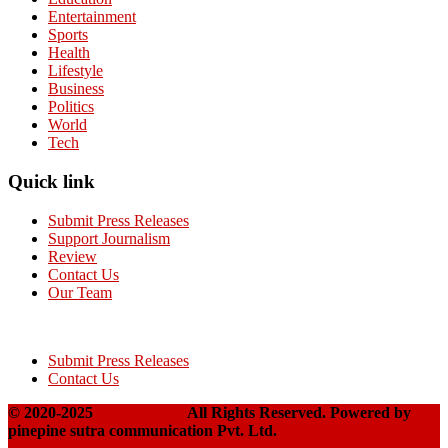
Entertainment
Sports
Health
Lifestyle
Business
Politics
World
Tech
Quick link
Submit Press Releases
Support Journalism
Review
Contact Us
Our Team
Submit Press Releases
Contact Us
© 2020-2025
Takshakpost
All Rights Reserved. Powered by
pinepine sutra communication Pvt. Ltd.