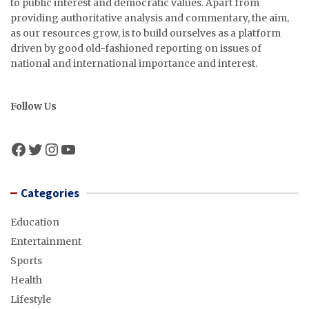
to public interest and democratic values. Apart from
providing authoritative analysis and commentary, the aim,
as our resources grow, is to build ourselves as a platform
driven by good old-fashioned reporting on issues of
national and international importance and interest.
Follow Us
Facebook
Twitter
Instagram
YouTube
Categories
Education
Entertainment
Sports
Health
Lifestyle