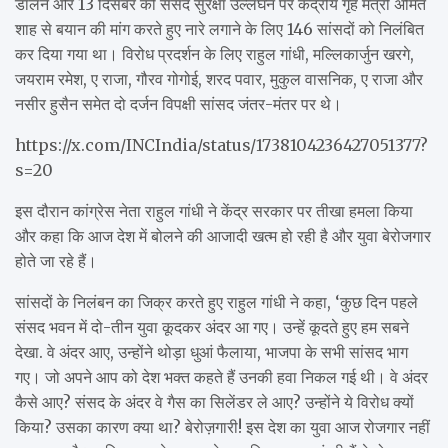
डालने और 13 दिसंबर को संसद सुरक्षा उल्लंघन पर केंद्रीय गृह मंत्री अमित
शाह से बयान की मांग करते हुए नारे लगाने के लिए 146 सांसदों को निलंबित
कर दिया गया था। विरोध प्रदर्शन के लिए राहुल गांधी, मल्लिकार्जुन खरगे,
जयराम रमेश, ए राजा, गौरव गोगोई, शरद पवार, मुकुल वासनिक, ए राजा और
नसीर हुसैन समेत दो दर्जन विपक्षी सांसद जंतर-मंतर पर थे।
https://x.com/INCIndia/status/1738104236427051377?
s=20
इस दौरान कांग्रेस नेता राहुल गांधी ने केंद्र सरकार पर तीखा हमला किया
और कहा कि आज देश में बोलने की आजादी खत्म हो रही है और युवा बेरोजगार
होते जा रहे हैं।
सांसदों के निलंबन का जिक्र करते हुए राहुल गांधी ने कहा, ‘कुछ दिन पहले
संसद भवन में दो-तीन युवा कूदकर अंदर आ गए। उन्हें कूदते हुए हम सबने
देखा. वे अंदर आए, उन्होंने थोड़ा धुआं फैलाया, भाजपा के सभी सांसद भाग
गए। जो अपने आप को देश भक्त कहते हैं उनकी हवा निकल गई थी। वे अंदर
कैसे आए? संसद के अंदर वे गैस का सिलेंडर ले आए? उन्होंने ये विरोध क्यों
किया? उसका कारण क्या था? बेरोज़गारी! इस देश का युवा आज रोजगार नहीं