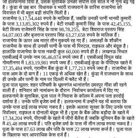
जो हलफनामा दिया है, उसके मुताबिक उनकी संपत्ति दस साल में नौ गुना बढ़ गई
है। कुंडा से छह बार विधायक व भदरी राजघराने के वारिस राजाभैया को
विरासत में भी बहुत बड़ी संपत्ति मिली है।
राजाभैया 9,17,54,448 रुपये के मालिक हैं, जबकि उनकी पत्नी भानवी कुमारी
के पास 3,13,85,302 रुपये हैं। बेटी राघवी कुमारी सिंह के पास 42,45,155,
बेटी विजय राजेश्वरी सिंह के पास 98,78,255, बेटा शिवराज प्रताप सिंह
64,07,003 और बृजराज प्रताप सिंह 63,27,658 रुपये के मालिक हैं।
राजाभैया के ऊपर अब मात्र तीन मुकदमे रह गए हैं। असलहों के शौकीन
राजाभैया के साथ ही उनकी पत्नी के पास भी पिस्टल, राइफल और बंदूक है।
हालांकि राजाभैया के पास नकदी कुल 60,000 रुपये ही है। लखनऊ स्थित
एसबीआई में उनके नाम 96,46,074 रुपये जमा हैं। एसबीआई विपुल खंड
गोमतीनगर में 1,83,19,981 रुपये जमा हैं। एसबीआई कुंडा के पीपीएफ खाते में
37,35,484 रुपये, ग्रामीण बैंक कुंडा में 1,77,213 रुपये जमा हैं। राजाभैया के
पास आम के दो बाग हैं। 11 एकड़ से अधिक खेत है। कुंडा में राजभवन के साथ
ही उनके और पत्नी के नाम पर दिल्ली में फ्लैट भी हैं।
पूजा पाल मूलत: शहर पश्चिमी के धूमनगंज थानांतर्गत उमरपुर नींवा की रहने
वाली हैं। शनिवार को नामांकन के दौरान निर्वाचन कार्यालय में दिए गए
हलफनामे के मुताबिक, पूजा पाल ने निवास के कॉलम में अपना पता हरदोई
दर्शाया है। उनके पति बृजेश वर्मा हैं। हलफनामा में उन्होंने यह भी बताया कि
उनके पास ढाई लाख रुपया नकद है। इसके अलावा सुरक्षा के लिए उनके पास
रिवॉल्वर, राइफल व दोनाली बंदूक भी है।पूजा के बैंक ऑफ बड़ौदा के खाते में
17,34,204 रुपये, पीएनबी के खाते में जीरो बैलेंस है जबकि यूनियन बैंक के खाते
में 45.48 लाख रुपये हैं। पति बृजेश वर्मा के पास भी तीन लाख रुपया नकद है।
पूजा के पास 87.63 लाख और पति के पास 22 लाख रुपया कर्ज है। पूजा पाल
के खिलाफ चार आपराधिक केस दर्ज हैं।