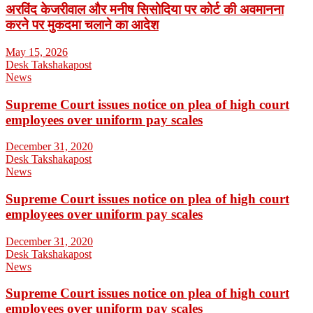
अरविंद केजरीवाल और मनीष सिसोदिया पर कोर्ट की अवमानना
करने पर मुकदमा चलाने का आदेश
May 15, 2026
Desk Takshakapost
News
Supreme Court issues notice on plea of high court
employees over uniform pay scales
December 31, 2020
Desk Takshakapost
News
Supreme Court issues notice on plea of high court
employees over uniform pay scales
December 31, 2020
Desk Takshakapost
News
Supreme Court issues notice on plea of high court
employees over uniform pay scales