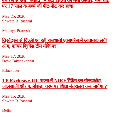
बनारस से अब “क्योटो” में बढ़ता हत्या का नया कल्चर, नमो घाट
पर 17 साल के बच्चें की पीट-पीट कर हत्या
May 25, 2026
Shweta R Rashmi
Madhya Pradesh
त्रिवेंद्रम से दिल्ली आ रही राजधानी एक्सप्रेस में अचानक लगी
आग, फायर ब्रिगेड टीम मौके पर
May 17, 2026
Desk Takshakapost
Education
TP Exclusive-IIT पटना में NIRF रैंकिंग का गोरखधंधा,
जालसाजी और फर्जीवाड़ा चरम पर शिक्षा मंत्रालय कब जागेगा ?
May 15, 2026
Shweta R Rashmi
Delhi