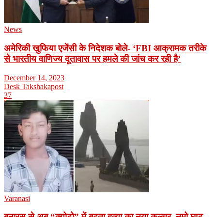
News
अमेरिकी खुफिया एजेंसी के निदेशक बोले- ‘FBI आक्रामक तरीके
से भारतीय वाणिज्य दूतावास पर हमले की जांच कर रही है’
December 14, 2023
Desk Takshakapost
37
Varanasi
बनारस से अब “क्योटो” में बढ़ता हत्या का नया कल्चर, नमो घाट