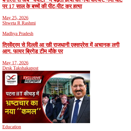
पर 17 साल के बच्चें की पीट-पीट कर हत्या
May 25, 2026
Shweta R Rashmi
Madhya Pradesh
त्रिवेंद्रम से दिल्ली आ रही राजधानी एक्सप्रेस में अचानक लगी
आग, फायर ब्रिगेड टीम मौके पर
May 17, 2026
Desk Takshakapost
Education