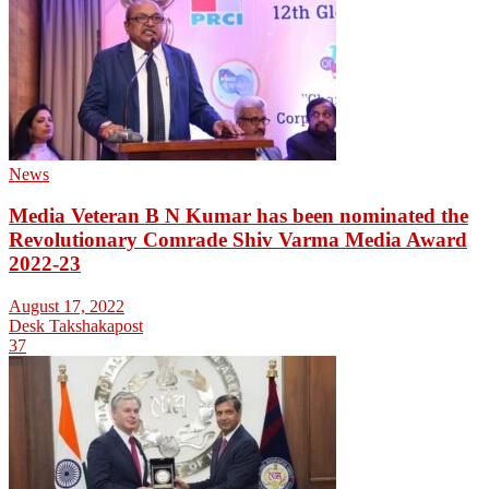
News
Media Veteran B N Kumar has been nominated the
Revolutionary Comrade Shiv Varma Media Award
2022-23
August 17, 2022
Desk Takshakapost
37