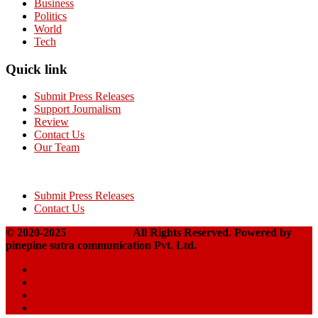
Business
Politics
World
Tech
Quick link
Submit Press Releases
Support Journalism
Review
Contact Us
Our Team
Submit Press Releases
Contact Us
© 2020-2025
Takshakpost
All Rights Reserved. Powered by
pinepine sutra communication Pvt. Ltd.