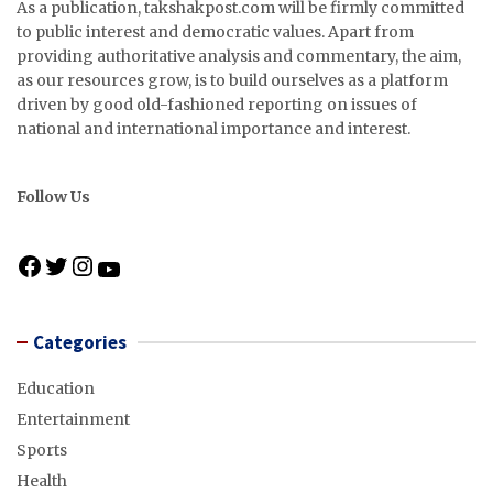
As a publication, takshakpost.com will be firmly committed
to public interest and democratic values. Apart from
providing authoritative analysis and commentary, the aim,
as our resources grow, is to build ourselves as a platform
driven by good old-fashioned reporting on issues of
national and international importance and interest.
Follow Us
F
T
I
Y
a
w
n
o
c
i
s
u
e
t
t
Categories
T
b
t
a
u
o
e
g
Education
b
o
r
r
e
Entertainment
k
a
Sports
m
Health