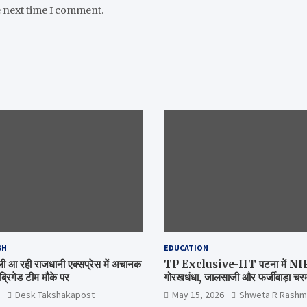
e next time I comment.
SH
EDUCATION
िल्ली आ रही राजधानी एक्सप्रेस में अचानक
TP Exclusive-IIT पटना में NIRF 
्रिगेड टीम मौके पर
गोरखधंधा, जालसाजी और फर्जीवाड़ा चरम 
मंत्रालय कब जागेगा ?
Desk Takshakapost
May 15, 2026
Shweta R Rashm