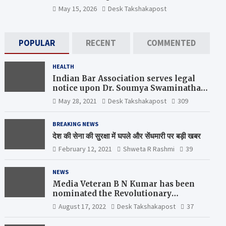
May 15, 2026
Desk Takshakapost
POPULAR
RECENT
COMMENTED
HEALTH
Indian Bar Association serves legal
notice upon Dr. Soumya Swaminathan,
the Chief Scientist, WHO
May 28, 2021
Desk Takshakapost
309
BREAKING NEWS
देश की सेना की सुरक्षा में घपले और सेंधमारी पर बड़ी खबर
February 12, 2021
Shweta R Rashmi
39
NEWS
Media Veteran B N Kumar has been
nominated the Revolutionary
Comrade Shiv Varma Media Award
August 17, 2022
Desk Takshakapost
37
2022-23