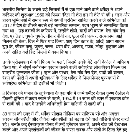
भारतीय सिनेमा के सबसे बड़े सितारों में से एक माने जाने वाले धर्मेंद्र ने अपने
करियर की शुरुआत 1960 की फिल्म ‘दिल भी तेरा हम भी तेरे’ से की। गहन और
हास्य भूमिकाओं में समान रूप से अपनी प्रतिभा साबित करने वाले अभिनेता को
2012 में देश के तीसरे सबसे बड़े नागरिक सम्मान, पद्म भूषण से सम्मानित किया
गया था। छह दशकों के करियर में, उन्होंने शोले, यादों की बारात, मेरा गांव मेरा
देश, प्रतिज्ञा, चुपके चुपके, नौकर बीवी का, फूल और पत्थर, सत्यकाम, आई
मिलन की बेला, दिल ने फिर याद किया, आए दिन बहार के, आंखें, आया सावन
झूम के, जीवन मृत्यु, जुगनू, चरस, धरम वीर, आजाद, गजब, लोहा, हुकूमत और
अपने सहित कई हिट फिल्मों में काम किया।
उनके प्रोडक्शन में बनी फिल्म ‘घायल’, जिसमें उनके बेटे सनी देओल ने अभिनय
किया था, ने संपूर्ण मनोरंजन प्रदान करने वाली सर्वश्रेष्ठ लोकप्रिय फिल्म का
राष्ट्रीय पुरस्कार जीता। फूल और पत्थर, मेरा गांव मेरा देश, यादों की बारात,
रेशम की डोरी में अपनी भूमिकाओं के लिए धर्मेंद्र ने फिल्मफेयर पुरस्कारों में
सर्वश्रेष्ठ अभिनेता की ट्रॉफी भी जीती।
8 दिसंबर को पंजाब के लुधियाना के एक गाँव में जन्मे धर्मेंद्र केवल कृष्ण देओल ने
फ़िल्मी दुनिया में कदम रखने से पहले, 1954 में 19 साल की उम्र में प्रकाश कौर
से शादी की। बाद में उन्होंने अभिनेत्री हेमा मालिनी से शादी की।
89 साल की उम्र में भी, धर्मेंद्र सोशल मीडिया पर सक्रिय रहे और अक्सर
स्वस्थ जीवनशैली और जैविक जीवनशैली को बढ़ावा देने वाले वीडियो शेयर करते
रहे। उनके कई इंस्टाग्राम पोस्ट में उन्हें ट्रैक्टर चलाते, अपने खेत की देखभाल
करते और अपने प्रशंसकों को जीवन के सरल सबक और खेती के टिप्स देते हुए