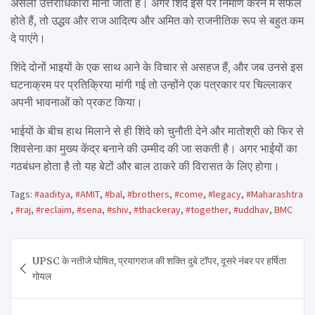
असली उत्तराधिकारी माना जाता है। अगर शिंदे इस पर निर्माण करने में सफल
होते हैं, तो उद्धव और राज आदित्य और अमित को राजनीतिक रूप से बहुत कम
दे पाएंगे।
शिंदे दोनों भाइयों के एक साथ आने के विचार से असहज हैं, और जब उनसे इस
घटनाक्रम पर प्रतिक्रिया मांगी गई तो उन्होंने एक पत्रकार पर चिल्लाकर
अपनी भावनाओं को प्रकट किया।
भाईयों के बीच हाथ मिलाने से ही शिंदे को चुनौती देने और मातोश्री को फिर से
शिवसेना का मुख्य केंद्र बनाने की उम्मीद की जा सकती है। अगर भाईयों का
गठबंधन होता है तो यह बेटों और बाल ठाकरे की विरासत के लिए होगा।
Tags:
#aaditya
,
#AMIT
,
#bal
,
#brothers
,
#come
,
#legacy
,
#Maharashtra
,
#raj
,
#reclaim
,
#sena
,
#shiv
,
#thackeray
,
#together
,
#uddhav
,
BMC
Post
UPSC के नतीजे घोषित, प्रयागराज की शक्ति दुबे टॉपर, दूसरे नंबर पर हर्षिता
navigation
गोयल