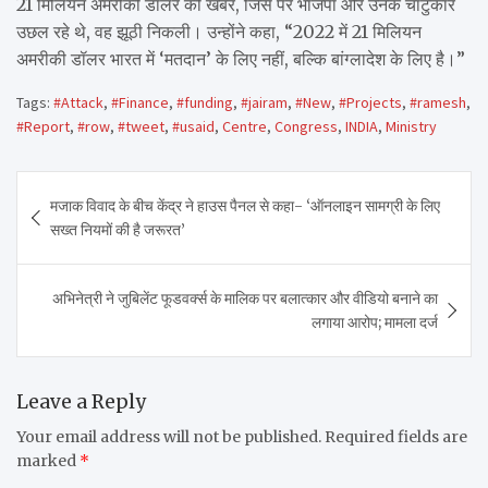
21 मिलियन अमरीकी डॉलर की खबर, जिस पर भाजपा और उनके चाटुकार
उछल रहे थे, वह झूठी निकली। उन्होंने कहा, “2022 में 21 मिलियन
अमरीकी डॉलर भारत में ‘मतदान’ के लिए नहीं, बल्कि बांग्लादेश के लिए है।”
Tags:
#Attack
,
#Finance
,
#funding
,
#jairam
,
#New
,
#Projects
,
#ramesh
,
#Report
,
#row
,
#tweet
,
#usaid
,
Centre
,
Congress
,
INDIA
,
Ministry
Post
मजाक विवाद के बीच केंद्र ने हाउस पैनल से कहा- ‘ऑनलाइन सामग्री के लिए
navigation
सख्त नियमों की है जरूरत’
अभिनेत्री ने जुबिलेंट फूडवर्क्स के मालिक पर बलात्कार और वीडियो बनाने का
लगाया आरोप; मामला दर्ज
Leave a Reply
Your email address will not be published.
Required fields are
marked
*