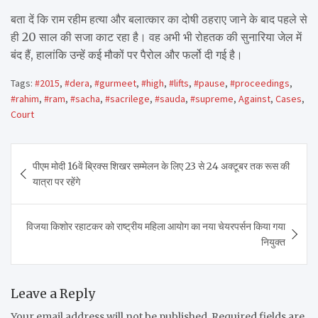
बता दें कि राम रहीम हत्या और बलात्कार का दोषी ठहराए जाने के बाद पहले से
ही 20 साल की सजा काट रहा है। वह अभी भी रोहतक की सुनारिया जेल में
बंद हैं, हालांकि उन्हें कई मौकों पर पैरोल और फर्लो दी गई है।
Tags:
#2015
,
#dera
,
#gurmeet
,
#high
,
#lifts
,
#pause
,
#proceedings
,
#rahim
,
#ram
,
#sacha
,
#sacrilege
,
#sauda
,
#supreme
,
Against
,
Cases
,
Court
Post
पीएम मोदी 16वें ब्रिक्स शिखर सम्मेलन के लिए 23 से 24 अक्टूबर तक रूस की
navigation
यात्रा पर रहेंगे
विजया किशोर रहाटकर को राष्ट्रीय महिला आयोग का नया चेयरपर्सन किया गया
नियुक्त
Leave a Reply
Your email address will not be published.
Required fields are