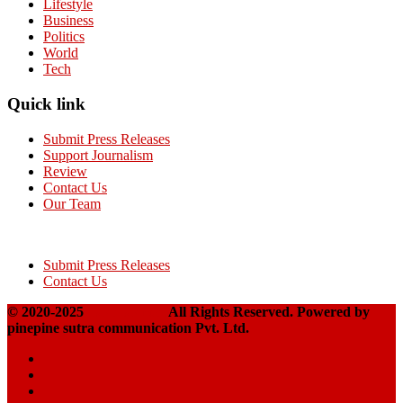
Lifestyle
Business
Politics
World
Tech
Quick link
Submit Press Releases
Support Journalism
Review
Contact Us
Our Team
Submit Press Releases
Contact Us
© 2020-2025
Takshakpost
All Rights Reserved. Powered by
pinepine sutra communication Pvt. Ltd.