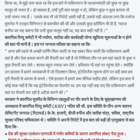
किया था, से मुझे पता चला था कि इस बारे में पाकिस्तान के प्रधानमंत्री को कुछ ना कुछ
मालूम तो जरूर है। हो सकता है, उन्हें पूरी बात मालूम न हो, लेकिन कुछ न कुछ बताया तो
उन्हें जरूर गया है। उसके बाद भी जो रिपोर्ट आती रही हैं, उससे यही अंदाजा लगा कि परवेज
मुशर्रफ ने प्राइम मिनिस्टर से बातचीत की थी और उसको कुछ ब्रीफिंग भी दी है. नवाज
शरीफ का यह कहना कि उन्हें कुछ मालूम नहीं था, यह बात सही नहीं है।”
कारगिल रिव्यू कमेटी ने भी पर्याप्त, सटीक और कार्यवाही योग्य खुफिया सूचनाओं के न होने
की बात भी मानी है। इस पर जनरल मलिक का कहना था कि-
” अगर हमें पहले से अच्छी वार्निंग मिल जाती या यह खबर मिल जाती कि पाकिस्तान आर्मी
वहां है और ऐसा हमला करने की तैयारी कर रही है तो निश्चित तौर पर हम वहां पहले से कुछ न
कुछ तैयारी कर लेते। शायद बहुत ज्यादा कर लेते। हथियार भी वहां पर पहुंचा देते। क्योंकि
उन हालात में हमने जल्दबाजी में जो रिएक्शन किया, इंटेलिजेंस सूचना होने पर वही काम हम
पूरी तैयारी से आराम से करते। ऐसे हालात में हमारे कम सैनिक शहीद होते. लेकिन इस बात में
कोई शक नहीं है कि यह इंटेलिजेंस का फेल्योर था. हम यह नहीं कह पाए कि पाकिस्तान आर्मी
वहां पर तैयारी कर रही है अटैक करने की।”
सरकार ने कारगिल घुसपैठ के विभिन्न पहलुओं पर गौर करने के लिए के सुब्रह्मण्यम की
अध्यक्षता में कारगिल रिव्यू कमेटी (KRV) गठित की थी. इस समिति के तीन अन्य सदस्य
लेफ्टिनेंट जनरल (रिटायर्ड) के.के. हजारी, बीजी वर्गीज और सतीश चंद्र, सचिव, राष्ट्रीय
सुरक्षा परिषद सचिवालय थे। समिति ने अपनी रिपोर्ट में इस बात को बड़ी ही प्रमुखता से बल
दिया कि-
●
देश की सुरक्षा प्रबंधन प्रणाली में गंभीर कमियों के कारण कारगिल संकट पैदा हुआ।