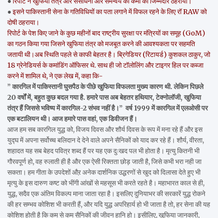
●
रिपोर्ट ने खुफिया तंत्र और संसाधनों और समन्वय की कमी को जिम्मेदार ठहराया।
●
इसने पाकिस्तानी सेना के गतिविधियों का पता लगाने में विफल रहने के लिए रॉ RAW को
दोषी ठहराया।
रिपोर्ट के पेश किए जाने के कुछ महीनों बाद राष्ट्रीय सुरक्षा पर मंत्रियों का समूह (GoM)
का गठन किया गया जिसने खुफिया तंत्र को मजबूत करने की आवश्यकता पर सहमति
जतायी थी।अब स्थिति पहले से काफी बेहतर है। ब्रिगेडियर (रिटायर्ड) कुशकल ठाकुर, जो
18 ग्रेनेडियर्स के कमांडिंग ऑफिसर थे. साथ ही जो टॉलोलिंग और टाइगर हिल पर कब्जा
करने में शामिल थे, ने एक लेख में, कहा कि-
” कारगिल में पाकिस्तानी घुसपैठ के पीछे खुफिया विफलता मुख्य कारण थी. लेकिन पिछले
20 वर्षों में, बहुत कुछ बदल गया है. हमारे पास अब बेहतर हथियार, टेक्नोलॉजी, खुफिया
तंत्र हैं जिससे भविष्य में कारगिल-2 संभव नहीं है।”
वर्ष 1999 में कारगिल में एलओसी पर
एक बटालियन थी। आज हमारे पास वहां, एक डिवीजन हैं।
आज हम सब कारगिल युद्ध को, विजय दिवस और शौर्य दिवस के रूप में मना रहे हैं और इस
युद्घ में अपना सर्वोच्च बलिदान दे देने वाले अपने सैनिकों को याद कर रहे हैं। शौर्य, वीरता,
शहादत यह सब बेहद पवित्र शब्द हैं पर यह एक दुःखद पल भी होता है। मृत्यु कितनी भी
गौरवपूर्ण हो, वह रुलाती ही है और एक ऐसी रिक्तता छोड़ जाती है, जिसे कभी भरा नही जा
सकता। हम गीता के उपदेशों औऱ अनेक दार्शनिक उद्धरणों से खुद को दिलासा देते हुए भी
मृत्यु के इस दारुण कष्ट को भींगी आंखों से महसूस भी करते रहते है। महाभारत काल से ही,
युद्ध, सदैव एक अंतिम विकल्प माना जाता रहा है। इसलिए दुनियाभर की सरकारें युद्ध रोकने
की हर सम्भव कोशिश भी करती हैं, और यदि युद्ध अपरिहार्य हो भी जाता है तो, हर सेना की यह
कोशिश होती है कि कम से कम सैनिकों की जीवन हानि हो। इसीलिए, खुफिया जानकारी,