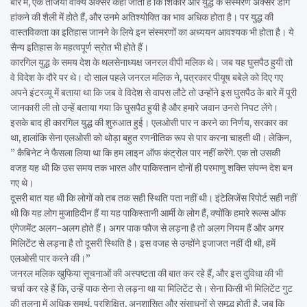
बारे में, एक तंजिया वाक्य अक्सर कहा जाता है कि शिकार और युद्ध के संस्मरण अक्सर डींग
हांकने की शैली में होते हैं, और उनमे अतिश्योक्ति का भाव अधिक होता है। पर युद्ध की
वास्तविकता का इतिहास जानने के लिये इन संस्मरणों का अध्ययन आवश्यक भी होता है। ये
सैन्य इतिहास के महत्वपूर्ण स्रोत भी होते हैं।
कारगिल युद्ध के समय देश के थलसेनाध्यक्ष जनरल वीपी मलिक थे। जब यह घुसपैठ हुयी तो
वे विदेश के दौरे पर थे। दो साल पहले जनरल मलिक ने, पत्रकार पीयूष बबेले को दिए गए
अपने इंटरव्यू में बताया था कि जब वे विदेश से वापस लौटे तो उन्होंने इस घुसपैठ के बारे में पूरी
जानकारी ली तो उन्हें बताया गया कि घुसपैठ हुयी है और हमारे जवान उनसे निपट लेंगे।
इसके बाद ही कारगिल युद्ध की शुरुआत हुई। एलओसी पार न करने का निर्णय, सरकार का
था, हालांकि सेना एलओसी को थोड़ा बहुत रणनीतिक रूप से पार करना चाहती थी। लेकिन,
” कैबिनेट ने फैसला लिया था कि हम लाइन ऑफ कंट्रोल पार नहीं करेंगे. एक तो उसकी
वजह यह थी कि उस समय तक भारत और पाकिस्तान दोनों ही परमाणु शक्ति संपन्न देश बन
गए थे।
दूसरी बात यह थी कि लोगों को तब तक सही स्थिति पता नहीं थी। इंटेलिजेंस रिपोर्ट सही नहीं
थी कि यह लोग मुजाहिदीन हैं या यह पाकिस्तानी आर्मी के लोग हैं, क्योंकि हमारे रूल्स ऑफ
एंगेजमेंट अलग-अलग होते हैं। अगर पाक फौज से लड़ना है तो अलग नियम हैं और अगर
मिलिटेंट से लड़ना है तो दूसरी स्थिति है। इस वजह से उन्होंने इजाजत नहीं दी थी, हमें
एलओसी पार करने की।”
जनरल मलिक खुफिया सूचनाओं की अस्पष्टता की बात कर रहे हैं, और इस दुविधा की भी
चर्चा कर रहे हैं कि, उन्हें पाक सेना से लड़ना था या मिलिटेंट से। सेना किसी भी मिलिटेंट गुट
की तुलना में अधिक समर्थ, प्रशिक्षित, अनुशासित और संसाधनों से समृद्ध होती है, जब कि