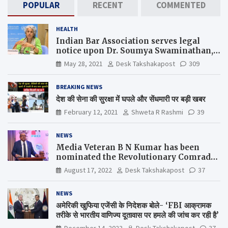
POPULAR
RECENT
COMMENTED
HEALTH
Indian Bar Association serves legal
notice upon Dr. Soumya Swaminathan,
the Chief Scientist, WHO
May 28, 2021
Desk Takshakapost
309
BREAKING NEWS
देश की सेना की सुरक्षा में घपले और सेंधमारी पर बड़ी खबर
February 12, 2021
Shweta R Rashmi
39
NEWS
Media Veteran B N Kumar has been
nominated the Revolutionary Comrade
Shiv Varma Media Award 2022-23
August 17, 2022
Desk Takshakapost
37
NEWS
अमेरिकी खुफिया एजेंसी के निदेशक बोले- ‘FBI आक्रामक
तरीके से भारतीय वाणिज्य दूतावास पर हमले की जांच कर रही है’
December 14, 2023
Desk Takshakapost
37