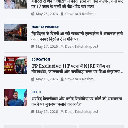
बनारस से अब “क्योटो” में बढ़ता हत्या का नया कल्चर, नमो घाट
पर 17 साल के बच्चें की पीट-पीट कर हत्या
May 25, 2026
Shweta R Rashmi
MADHYA PRADESH
त्रिवेंद्रम से दिल्ली आ रही राजधानी एक्सप्रेस में अचानक लगी
आग, फायर ब्रिगेड टीम मौके पर
May 17, 2026
Desk Takshakapost
EDUCATION
TP Exclusive-IIT पटना में NIRF रैंकिंग का
गोरखधंधा, जालसाजी और फर्जीवाड़ा चरम पर शिक्षा मंत्रालय
कब जागेगा ?
May 15, 2026
Shweta R Rashmi
DELHI
अरविंद केजरीवाल और मनीष सिसोदिया पर कोर्ट की अवमानना
करने पर मुकदमा चलाने का आदेश
May 15, 2026
Desk Takshakapost