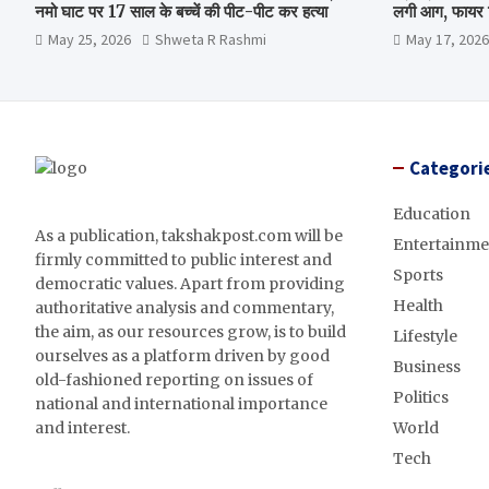
नमो घाट पर 17 साल के बच्चें की पीट-पीट कर हत्या
लगी आग, फायर ब
May 25, 2026
Shweta R Rashmi
May 17, 2026
Categori
Education
As a publication, takshakpost.com will be
Entertainme
firmly committed to public interest and
Sports
democratic values. Apart from providing
Health
authoritative analysis and commentary,
the aim, as our resources grow, is to build
Lifestyle
ourselves as a platform driven by good
Business
old-fashioned reporting on issues of
Politics
national and international importance
and interest.
World
Tech