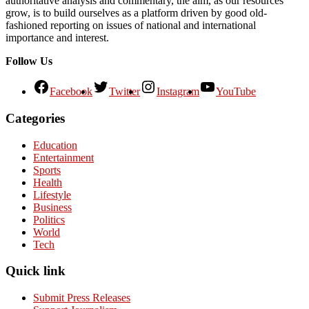
authoritative analysis and commentary, the aim, as our resources
grow, is to build ourselves as a platform driven by good old-
fashioned reporting on issues of national and international
importance and interest.
Follow Us
Facebook
Twitter
Instagram
YouTube
Categories
Education
Entertainment
Sports
Health
Lifestyle
Business
Politics
World
Tech
Quick link
Submit Press Releases