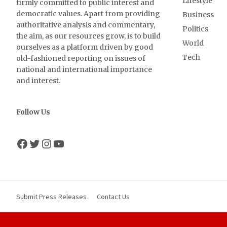
Lifestyle
firmly committed to public interest and
democratic values. Apart from providing
Business
authoritative analysis and commentary,
Politics
the aim, as our resources grow, is to build
World
ourselves as a platform driven by good
Tech
old-fashioned reporting on issues of
national and international importance
and interest.
Follow Us
Facebook
Twitter
Instagram
YouTube
Submit Press Releases
Contact Us