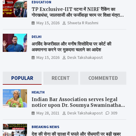
EDUCATION
TP Exclusive-IIT पटना में NIRF रैंकिंग का
गोरखधंधा, जालसाजी और फर्जीवाड़ा चरम पर शिक्षा मंत्रालय
कब जागेगा ?
May 15, 2026
Shweta R Rashmi
DELHI
अरविंद केजरीवाल और मनीष सिसोदिया पर कोर्ट की
अवमानना करने पर मुकदमा चलाने का आदेश
May 15, 2026
Desk Takshakapost
POPULAR
RECENT
COMMENTED
HEALTH
Indian Bar Association serves legal
notice upon Dr. Soumya Swaminathan,
the Chief Scientist, WHO
May 28, 2021
Desk Takshakapost
309
BREAKING NEWS
देश की सेना की सुरक्षा में घपले और सेंधमारी पर बड़ी खबर