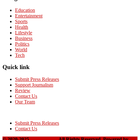
Education
Entertainment
Sports
Health
Lifestyle
Business
Politics
World
Tech
Quick link
Submit Press Releases
Support Journalism
Review
Contact Us
Our Team
Submit Press Releases
Contact Us
© 2020-2025
Takshakpost
All Rights Reserved. Powered by