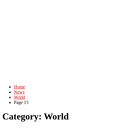
Home
News
World
Page 15
Category:
World