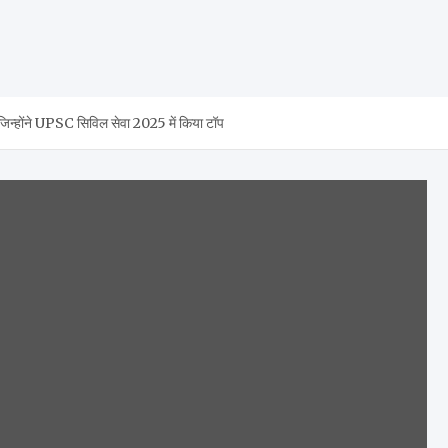
 जिन्होंने UPSC सिविल सेवा 2025 में किया टॉप