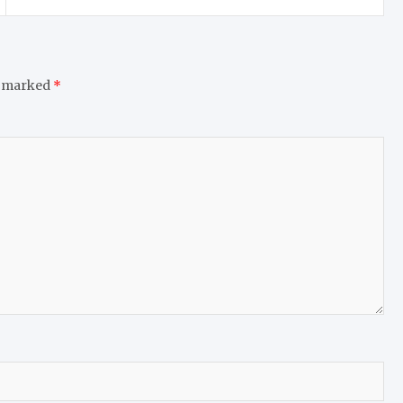
e marked
*