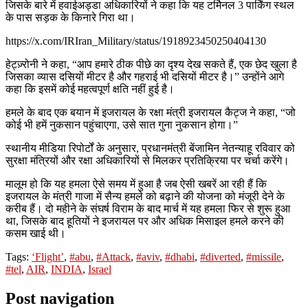
जिसके बारे में हवाईअड्डा अधिकारियों ने कहा कि यह टर्मिनल 3 पार्किंग स्थल
के पास सड़क के किनारे गिरा था।
https://x.com/IRIran_Military/status/1918923450250404130
हेट्ज़्रोनी ने कहा, “आप हमारे ठीक पीछे का दृश्य देख सकते हैं, एक छेद खुला है
जिसका व्यास दसियों मीटर है और गहराई भी दसियों मीटर है।” उन्होंने आगे
कहा कि इसमें कोई महत्वपूर्ण क्षति नहीं हुई है।
हमले के बाद एक बयान में इजरायल के रक्षा मंत्री इजरायल कैट्ज ने कहा, “जो
कोई भी हमें नुकसान पहुंचाएगा, उसे सात गुना नुकसान होगा।”
स्थानीय मीडिया रिपोर्टों के अनुसार, प्रधानमंत्री बेंजामिन नेतन्याहू रविवार को
सुरक्षा मंत्रियों और रक्षा अधिकारियों से मिलकर प्रतिक्रिया पर चर्चा करेंगे।
मालूम हो कि यह हमला ऐसे समय में हुआ है जब ऐसी खबरें आ रही हैं कि
इजरायल के मंत्री गाजा में सैन्य हमले को बढ़ाने की योजना को मंजूरी देने के
करीब हैं। दो महीने के संघर्ष विराम के बाद मार्च में यह हमला फिर से शुरू हुआ
था, जिसके बाद हूतियों ने इजरायल पर और अधिक मिसाइल हमले करने की
कसम खाई थी।
Tags:
‘Flight’
,
#abu
,
#Attack
,
#aviv
,
#dhabi
,
#diverted
,
#missile
,
#tel
,
AIR
,
INDIA
,
Israel
Post navigation