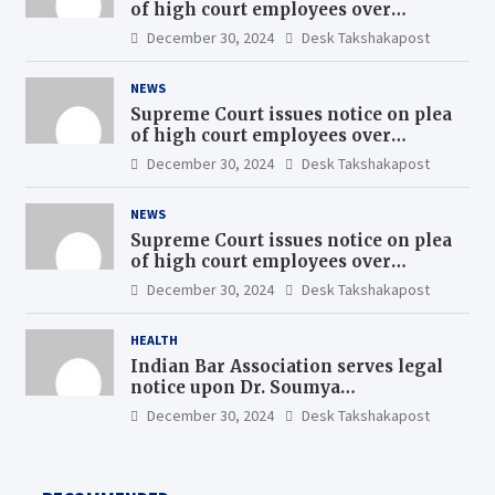
of high court employees over
uniform pay scales
December 30, 2024
Desk Takshakapost
NEWS
Supreme Court issues notice on plea
of high court employees over
uniform pay scales
December 30, 2024
Desk Takshakapost
NEWS
Supreme Court issues notice on plea
of high court employees over
uniform pay scales
December 30, 2024
Desk Takshakapost
HEALTH
Indian Bar Association serves legal
notice upon Dr. Soumya
Swaminathan, the Chief Scientist,
December 30, 2024
Desk Takshakapost
WHO