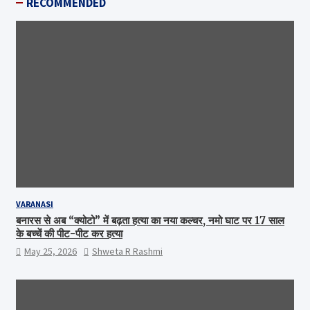
RECOMMENDED
VARANASI
बनारस से अब “क्योटो” में बढ़ता हत्या का नया कल्चर, नमो घाट पर 17 साल
के बच्चें की पीट-पीट कर हत्या
May 25, 2026
Shweta R Rashmi