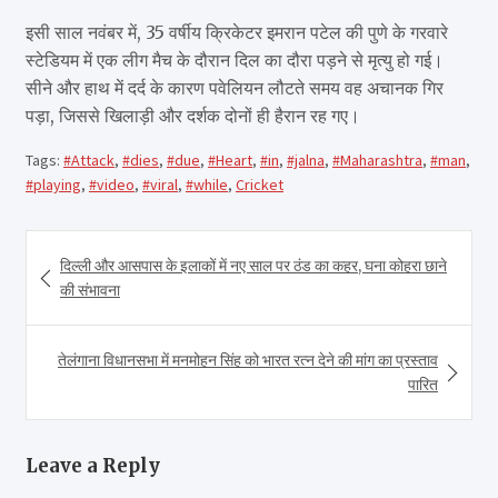
इसी साल नवंबर में, 35 वर्षीय क्रिकेटर इमरान पटेल की पुणे के गरवारे
स्टेडियम में एक लीग मैच के दौरान दिल का दौरा पड़ने से मृत्यु हो गई।
सीने और हाथ में दर्द के कारण पवेलियन लौटते समय वह अचानक गिर
पड़ा, जिससे खिलाड़ी और दर्शक दोनों ही हैरान रह गए।
Tags:
#Attack
,
#dies
,
#due
,
#Heart
,
#in
,
#jalna
,
#Maharashtra
,
#man
,
#playing
,
#video
,
#viral
,
#while
,
Cricket
Post
दिल्ली और आसपास के इलाकों में नए साल पर ठंड का कहर, घना कोहरा छाने
navigation
की संभावना
तेलंगाना विधानसभा में मनमोहन सिंह को भारत रत्न देने की मांग का प्रस्ताव
पारित
Leave a Reply