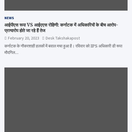
NEWS
आईपीएस रूपा VS आईएएस रोहिणी: कर्नाटक में अधिकारियों के बीच आरोप-
प्रत्यारोप होते जा रहे हैं तेज
February 20, 2023
Desk Takshakapost
कर्नाटक के नौकरशाही हलकों में बवाल मचा हुआ है। रविवार को IPS अधिकारी डी रूपा
मौदगिल…