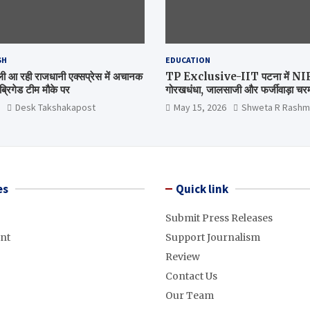
SH
EDUCATION
िल्ली आ रही राजधानी एक्सप्रेस में अचानक
TP Exclusive-IIT पटना में NIRF 
्रिगेड टीम मौके पर
गोरखधंधा, जालसाजी और फर्जीवाड़ा चरम 
मंत्रालय कब जागेगा ?
Desk Takshakapost
May 15, 2026
Shweta R Rashm
es
Quick link
Submit Press Releases
nt
Support Journalism
Review
Contact Us
Our Team