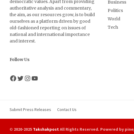
democratic values. Apart from providing
Business
authoritative analysis and commentary,
Politics
the aim, as our resources grow, is to build
World
ourselves as a platform driven by good
Tech
old-fashioned reporting on issues of
national and international importance
and interest.
Follow Us
Facebook
Twitter
Instagram
YouTube
Submit Press Releases
Contact Us
© 2020-2025
Takshakpost
All Rights Reserved. Powered by pine