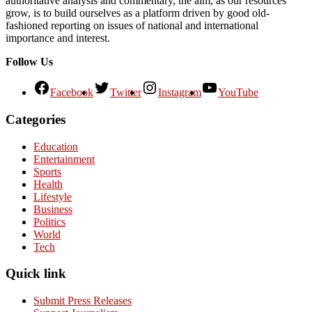
authoritative analysis and commentary, the aim, as our resources
grow, is to build ourselves as a platform driven by good old-
fashioned reporting on issues of national and international
importance and interest.
Follow Us
Facebook
Twitter
Instagram
YouTube
Categories
Education
Entertainment
Sports
Health
Lifestyle
Business
Politics
World
Tech
Quick link
Submit Press Releases