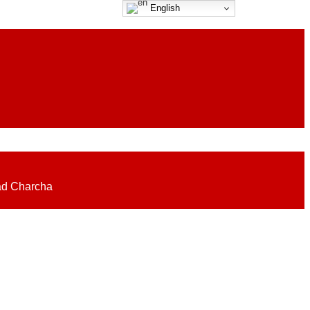
English
eadlines on elections, politics, economy, business, science, culture on
ad Charcha