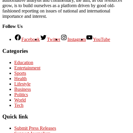
authoritative analysis and commentary, the aim, as our resources
grow, is to build ourselves as a platform driven by good old-
fashioned reporting on issues of national and international
importance and interest.
Follow Us
Facebook
Twitter
Instagram
YouTube
Categories
Education
Entertainment
Sports
Health
Lifestyle
Business
Politics
World
Tech
Quick link
Submit Press Releases