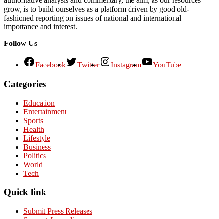
authoritative analysis and commentary, the aim, as our resources
grow, is to build ourselves as a platform driven by good old-
fashioned reporting on issues of national and international
importance and interest.
Follow Us
Facebook
Twitter
Instagram
YouTube
Categories
Education
Entertainment
Sports
Health
Lifestyle
Business
Politics
World
Tech
Quick link
Submit Press Releases