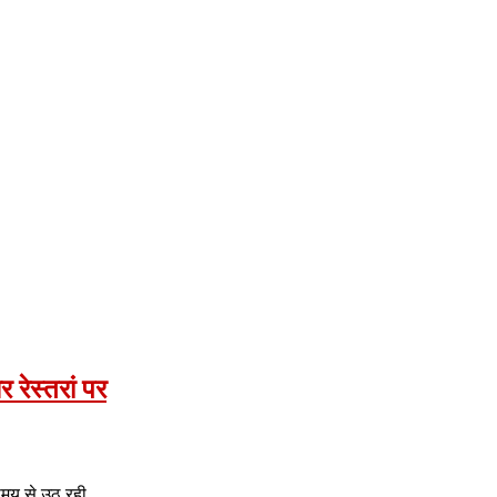
ेस्तरां पर
े समय से उठ रही…