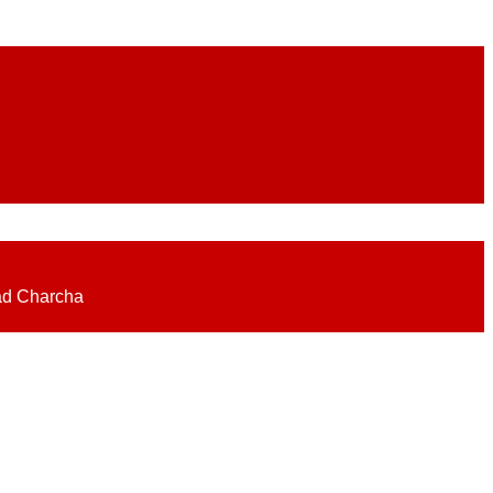
eadlines on elections, politics, economy, business, science, culture on
ad Charcha