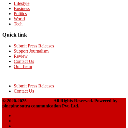
Lifestyle
Business
Politics
World
Tech
Quick link
Submit Press Releases
Support Journalism
Review
Contact Us
Our Team
Submit Press Releases
Contact Us
© 2020-2025
Takshakpost
All Rights Reserved. Powered by
pinepine sutra communication Pvt. Ltd.