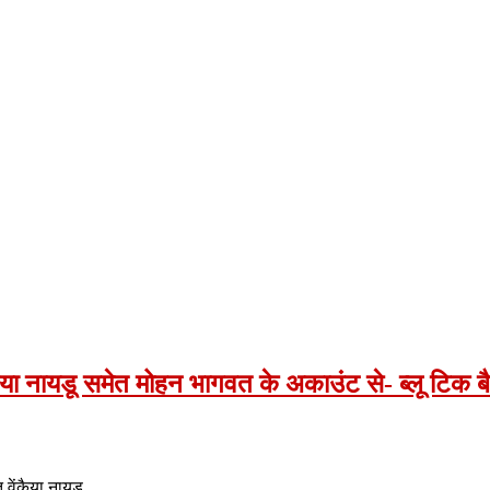
कैया नायडू समेत मोहन भागवत के अकाउंट से- ब्लू टिक 
ि वेंकैया नायडू…