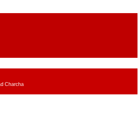
eadlines on elections, politics, economy, business, science, culture on
ad Charcha