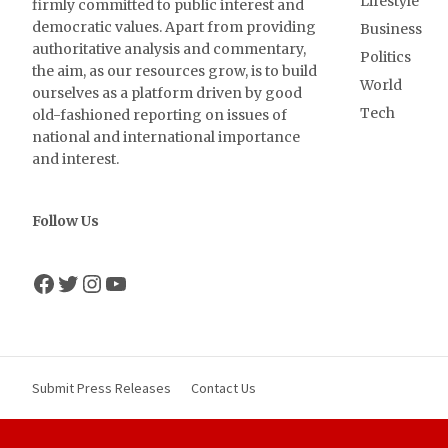
Lifestyle
firmly committed to public interest and
democratic values. Apart from providing
Business
authoritative analysis and commentary,
Politics
the aim, as our resources grow, is to build
World
ourselves as a platform driven by good
Tech
old-fashioned reporting on issues of
national and international importance
and interest.
Follow Us
Facebook
Twitter
Instagram
YouTube
Submit Press Releases
Contact Us