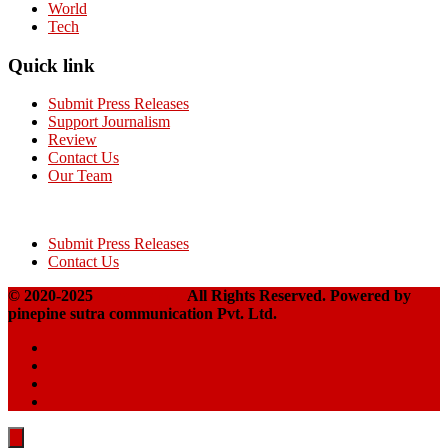
World
Tech
Quick link
Submit Press Releases
Support Journalism
Review
Contact Us
Our Team
Submit Press Releases
Contact Us
© 2020-2025
Takshakpost
All Rights Reserved. Powered by
pinepine sutra communication Pvt. Ltd.