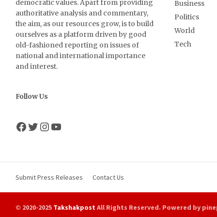
democratic values. Apart from providing
Business
authoritative analysis and commentary,
Politics
the aim, as our resources grow, is to build
World
ourselves as a platform driven by good
Tech
old-fashioned reporting on issues of
national and international importance
and interest.
Follow Us
Facebook
Twitter
Instagram
YouTube
Submit Press Releases
Contact Us
© 2020-2025
Takshakpost
All Rights Reserved. Powered by pine