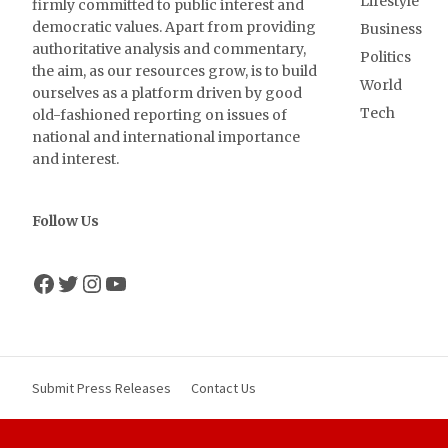
Lifestyle
firmly committed to public interest and
democratic values. Apart from providing
Business
authoritative analysis and commentary,
Politics
the aim, as our resources grow, is to build
World
ourselves as a platform driven by good
Tech
old-fashioned reporting on issues of
national and international importance
and interest.
Follow Us
Facebook
Twitter
Instagram
YouTube
Submit Press Releases
Contact Us