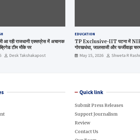
SH
EDUCATION
िल्ली आ रही राजधानी एक्सप्रेस में अचानक
TP Exclusive-IIT पटना में NIRF 
्रिगेड टीम मौके पर
गोरखधंधा, जालसाजी और फर्जीवाड़ा चरम 
मंत्रालय कब जागेगा ?
6
Desk Takshakapost
May 15, 2026
Shweta R Rash
es
Quick link
Submit Press Releases
nt
Support Journalism
Review
Contact Us