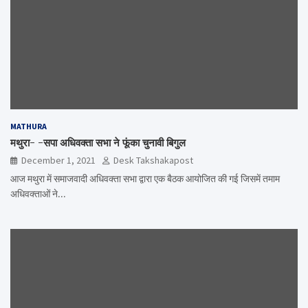
MATHURA
मथुरा- -सपा अधिवक्ता सभा ने फूंका चुनावी बिगुल
December 1, 2021
Desk Takshakapost
आज मथुरा में समाजवादी अधिवक्ता सभा द्वारा एक बैठक आयोजित की गई जिसमें तमाम
अधिवक्ताओं ने…