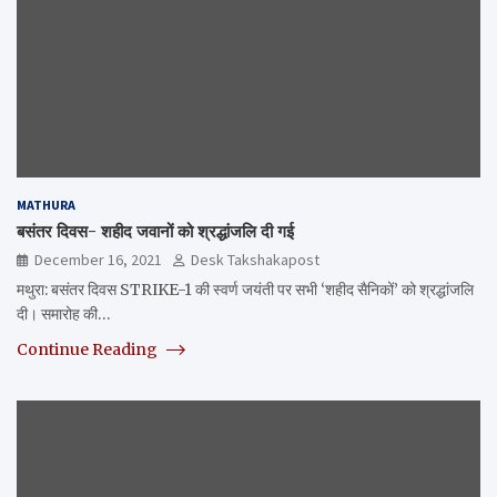
MATHURA
बसंतर दिवस- शहीद जवानों को श्रद्धांजलि दी गई
December 16, 2021
Desk Takshakapost
मथुरा: बसंतर दिवस STRIKE-1 की स्वर्ण जयंती पर सभी ‘शहीद सैनिकों’ को श्रद्धांजलि
दी। समारोह की…
Continue Reading