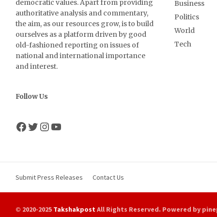
democratic values. Apart from providing
Business
authoritative analysis and commentary,
Politics
the aim, as our resources grow, is to build
World
ourselves as a platform driven by good
Tech
old-fashioned reporting on issues of
national and international importance
and interest.
Follow Us
Facebook
Twitter
Instagram
YouTube
Submit Press Releases
Contact Us
© 2020-2025
Takshakpost
All Rights Reserved. Powered by pine