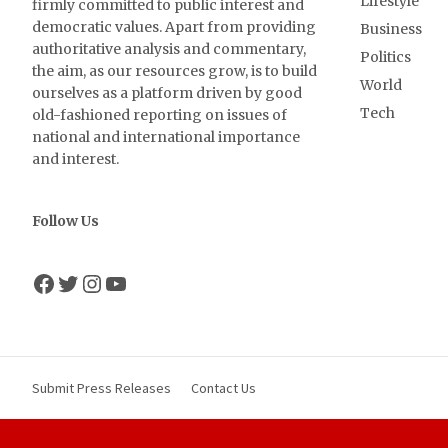
Lifestyle
firmly committed to public interest and
democratic values. Apart from providing
Business
authoritative analysis and commentary,
Politics
the aim, as our resources grow, is to build
World
ourselves as a platform driven by good
Tech
old-fashioned reporting on issues of
national and international importance
and interest.
Follow Us
Facebook
Twitter
Instagram
YouTube
Submit Press Releases
Contact Us