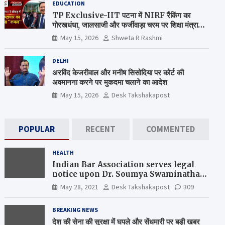
EDUCATION
TP Exclusive-IIT पटना में NIRF रैंकिंग का
गोरखधंधा, जालसाजी और फर्जीवाड़ा चरम पर शिक्षा मंत्रालय
कब जागेगा ?
May 15, 2026
Shweta R Rashmi
DELHI
अरविंद केजरीवाल और मनीष सिसोदिया पर कोर्ट की
अवमानना करने पर मुकदमा चलाने का आदेश
May 15, 2026
Desk Takshakapost
POPULAR
RECENT
COMMENTED
HEALTH
Indian Bar Association serves legal
notice upon Dr. Soumya Swaminathan,
the Chief Scientist, WHO
May 28, 2021
Desk Takshakapost
309
BREAKING NEWS
देश की सेना की सुरक्षा में घपले और सेंधमारी पर बड़ी खबर