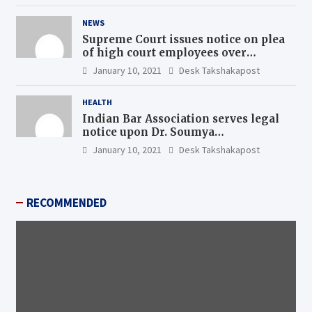
NEWS
Supreme Court issues notice on plea
of high court employees over
uniform pay scales
January 10, 2021
Desk Takshakapost
HEALTH
Indian Bar Association serves legal
notice upon Dr. Soumya
Swaminathan, the Chief Scientist,
January 10, 2021
Desk Takshakapost
WHO
RECOMMENDED