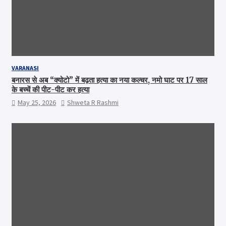
VARANASI
बनारस से अब “क्योटो” में बढ़ता हत्या का नया कल्चर, नमो घाट पर 17 साल
के बच्चें की पीट-पीट कर हत्या
May 25, 2026
Shweta R Rashmi