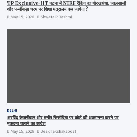
TP Exclusive-IIT पटना में NIRF रैंकिंग का गोरखधंधा, जालसाजी
और फर्जीवाड़ा चरम पर शिक्षा मंत्रालय कब जागेगा ?
May 15, 2026
Shweta R Rashmi
DELHI
अरविंद केजरीवाल और मनीष सिसोदिया पर कोर्ट की अवमानना करने पर
मुकदमा चलाने का आदेश
May 15, 2026
Desk Takshakapost