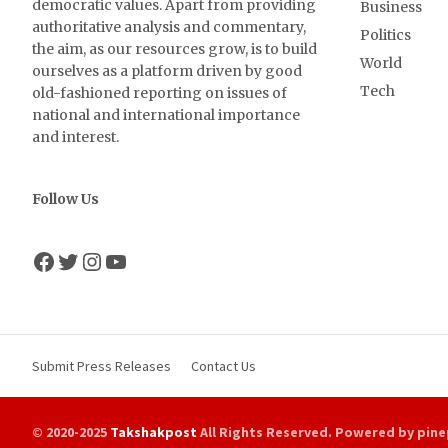
democratic values. Apart from providing
Business
authoritative analysis and commentary,
Politics
the aim, as our resources grow, is to build
World
ourselves as a platform driven by good
Tech
old-fashioned reporting on issues of
national and international importance
and interest.
Follow Us
Facebook
Twitter
Instagram
YouTube
Submit Press Releases
Contact Us
© 2020-2025
Takshakpost
All Rights Reserved. Powered by pine