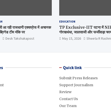
SH
EDUCATION
िल्ली आ रही राजधानी एक्सप्रेस में अचानक
TP Exclusive-IIT पटना में NIRF 
्रिगेड टीम मौके पर
गोरखधंधा, जालसाजी और फर्जीवाड़ा चरम 
मंत्रालय कब जागेगा ?
Desk Takshakapost
May 15, 2026
Shweta R Rashm
es
Quick link
Submit Press Releases
nt
Support Journalism
Review
Contact Us
Our Team