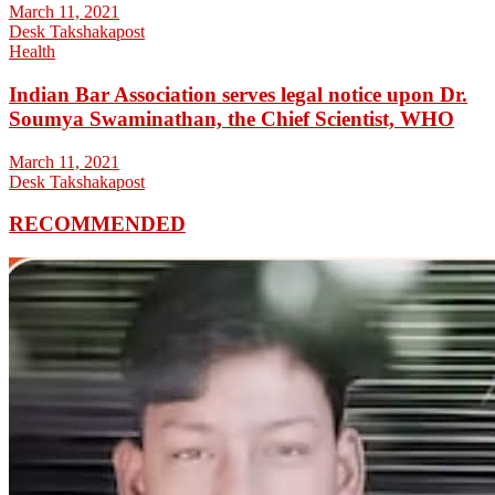
March 11, 2021
Desk Takshakapost
Health
Indian Bar Association serves legal notice upon Dr.
Soumya Swaminathan, the Chief Scientist, WHO
March 11, 2021
Desk Takshakapost
RECOMMENDED