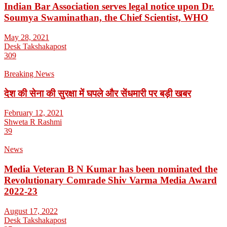
Indian Bar Association serves legal notice upon Dr.
Soumya Swaminathan, the Chief Scientist, WHO
May 28, 2021
Desk Takshakapost
309
Breaking News
देश की सेना की सुरक्षा में घपले और सेंधमारी पर बड़ी खबर
February 12, 2021
Shweta R Rashmi
39
News
Media Veteran B N Kumar has been nominated the
Revolutionary Comrade Shiv Varma Media Award
2022-23
August 17, 2022
Desk Takshakapost