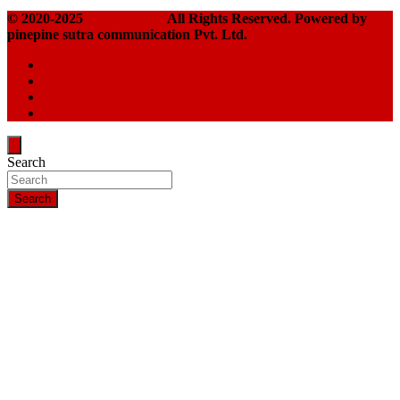
© 2020-2025
Takshakpost
All Rights Reserved. Powered by
pinepine sutra communication Pvt. Ltd.
Search
Search