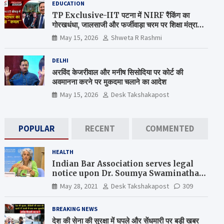
EDUCATION
TP Exclusive-IIT पटना में NIRF रैंकिंग का
गोरखधंधा, जालसाजी और फर्जीवाड़ा चरम पर शिक्षा मंत्रालय
कब जागेगा ?
May 15, 2026
Shweta R Rashmi
DELHI
अरविंद केजरीवाल और मनीष सिसोदिया पर कोर्ट की
अवमानना करने पर मुकदमा चलाने का आदेश
May 15, 2026
Desk Takshakapost
POPULAR
RECENT
COMMENTED
HEALTH
Indian Bar Association serves legal
notice upon Dr. Soumya Swaminathan,
the Chief Scientist, WHO
May 28, 2021
Desk Takshakapost
309
BREAKING NEWS
देश की सेना की सुरक्षा में घपले और सेंधमारी पर बड़ी खबर