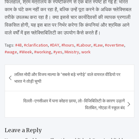
फिलहाल, श्रम मंत्रालय के स्पष्टीकरण से एक बात स्पष्ट हो गई है: भारत
काम के घंटे कम नहीं कर रहा है, बल्कि उन्हें पूरा करने के अधिक फ्लेक्सिबल
तरीके उपलब्ध करा रहा है। क्या इससे चार कार्यदिवसों की व्यापक प्रणाली
विकसित होगी, यह इस बात पर निर्भर करेगा कि कंपनियां और श्रमिक आने
वाले वर्षों में इस फ्लेक्सिबिलिटी का उपयोग कैसे करते हैं।
Tags:
#48
,
#clarification
,
#DAY
,
#hours
,
#Labour
,
#Law
,
#overtime
,
#wage
,
#Week
,
#working
,
#yes
,
Ministry
,
work
Post
ललित मोदी और विजय माल्या के ‘सबसे बड़े भगोड़े’ वाले वायरल वीडियो पर
navigation
भारत ने तोड़ी चुप्पी
दिल्ली-एनसीआर में घना कोहरा छाया, लो-विजिबिलिटी के कारण उड़ानें
विलंबित, नोएडा में स्कूल बंद
Leave a Reply