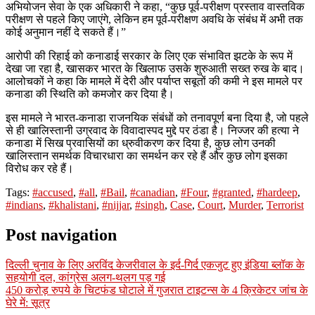
अभियोजन सेवा के एक अधिकारी ने कहा, “कुछ पूर्व-परीक्षण प्रस्ताव वास्तविक
परीक्षण से पहले किए जाएंगे, लेकिन हम पूर्व-परीक्षण अवधि के संबंध में अभी तक
कोई अनुमान नहीं दे सकते हैं।”
आरोपी की रिहाई को कनाडाई सरकार के लिए एक संभावित झटके के रूप में
देखा जा रहा है, खासकर भारत के खिलाफ उसके शुरुआती सख्त रुख के बाद।
आलोचकों ने कहा कि मामले में देरी और पर्याप्त सबूतों की कमी ने इस मामले पर
कनाडा की स्थिति को कमजोर कर दिया है।
इस मामले ने भारत-कनाडा राजनयिक संबंधों को तनावपूर्ण बना दिया है, जो पहले
से ही खालिस्तानी उग्रवाद के विवादास्पद मुद्दे पर ठंडा है। निज्जर की हत्या ने
कनाडा में सिख प्रवासियों का ध्रुवीकरण कर दिया है, कुछ लोग उनकी
खालिस्तान समर्थक विचारधारा का समर्थन कर रहे हैं और कुछ लोग इसका
विरोध कर रहे हैं।
Tags:
#accused
,
#all
,
#Bail
,
#canadian
,
#Four
,
#granted
,
#hardeep
,
#indians
,
#khalistani
,
#nijjar
,
#singh
,
Case
,
Court
,
Murder
,
Terrorist
Post navigation
दिल्ली चुनाव के लिए अरविंद केजरीवाल के इर्द-गिर्द एकजुट हुए इंडिया ब्लॉक के
सहयोगी दल, कांग्रेस अलग-थलग पड़ गई
450 करोड़ रुपये के चिटफंड घोटाले में गुजरात टाइटन्स के 4 क्रिकेटर जांच के
घेरे में: सूत्र