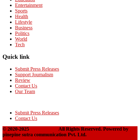
Entertainment
Sports
Health
Lifestyle
Business
Politics
World
Tech
Quick link
Submit Press Releases
Support Journalism
Review
Contact Us
Our Team
Submit Press Releases
Contact Us
© 2020-2025
Takshakpost
All Rights Reserved. Powered by
pinepine sutra communication Pvt. Ltd.