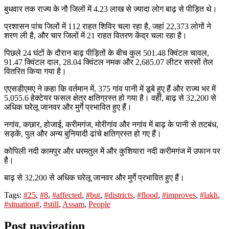
बुधवार तक राज्य के नौ जिलों में 4.23 लाख से ज्यादा लोग बाढ़ से पीड़ित थे।
प्रशासन पांच जिलों में 112 राहत शिविर चला रहा है, जहां 22,373 लोगों ने
शरण ली है, और चार जिलों में 21 राहत वितरण केंद्र चला रहा है।
पिछले 24 घंटों के दौरान बाढ़ पीड़ितों के बीच कुल 501.48 क्विंटल चावल,
91.47 क्विंटल दाल, 28.04 क्विंटल नमक और 2,685.07 लीटर सरसों तेल
वितरित किया गया है।
एएसडीएमए ने कहा कि वर्तमान में, 375 गांव पानी में डूबे हुए हैं और राज्य भर में
5,055.6 हेक्टेयर फसल क्षेत्र क्षतिग्रस्त हो गया है। वहीं, बाढ़ से 32,200 से
अधिक घरेलू जानवर और मुर्गे प्रभावित हुए हैं।
नगांव, कछार, होजाई, करीमगंज, मोरीगांव और नगांव में बाढ़ के पानी से तटबंध,
सड़कें, पुल और अन्य बुनियादी ढांचे क्षतिग्रस्त हो गए हैं।
कोपिली नदी कामपुर और धरमतुल में और कुशियारा नदी करीमगंज में उफान पर
है।
बाढ़ से 32,200 से अधिक घरेलू जानवर और मुर्गे प्रभावित हुए हैं।
Tags:
#25
,
#8
,
#affected
,
#but
,
#districts
,
#flood
,
#improves
,
#lakh
,
#situation#
,
#still
,
Assam
,
People
Post navigation