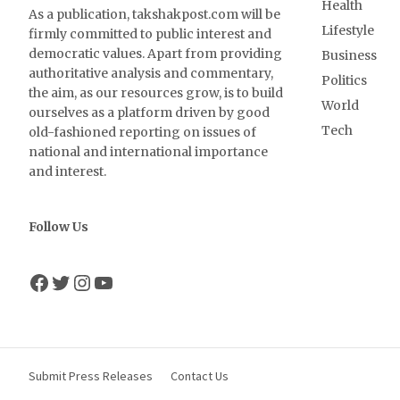
Health
As a publication, takshakpost.com will be
Lifestyle
firmly committed to public interest and
democratic values. Apart from providing
Business
authoritative analysis and commentary,
Politics
the aim, as our resources grow, is to build
World
ourselves as a platform driven by good
Tech
old-fashioned reporting on issues of
national and international importance
and interest.
Follow Us
Facebook
Twitter
Instagram
YouTube
Submit Press Releases
Contact Us